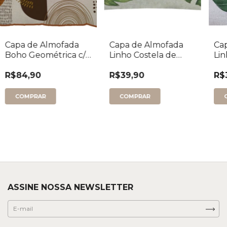
Capa de Almofada
Capa de Almofada
Ca
Boho Geométrica c/
Linho Costela de
Lin
Cordão 50x50
Adão Retangular
Ad
R$84,90
R$39,90
R$
ASSINE NOSSA NEWSLETTER