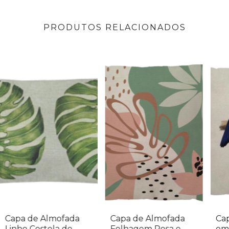
PRODUTOS RELACIONADOS
Capa de Almofada
Capa de Almofada
Ca
Linho Costela de
Folhagem Rosa e
em 