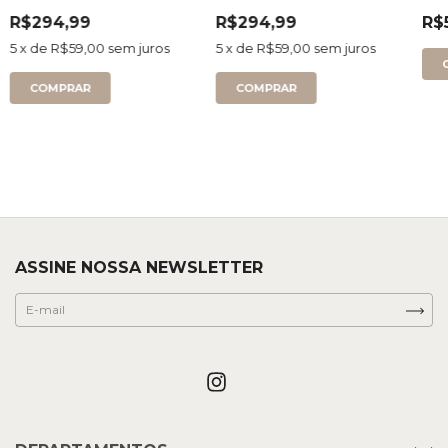
Rose Queen - Prazo
Terracota - Prazo de
de produção de até
R$294,99
produção 4 dias
R$294,99
R$
4 dias úteis
úteis
5
x de
R$59,00
sem juros
5
x de
R$59,00
sem juros
ASSINE NOSSA NEWSLETTER