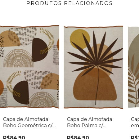
PRODUTOS RELACIONADOS
Capa de Almofada
Capa de Almofada
Ca
Boho Geométrica c/
Boho Palma c/
em 
Cordão 50x50
Cordão 50x50
Be
R$84,90
R$84,90
R$